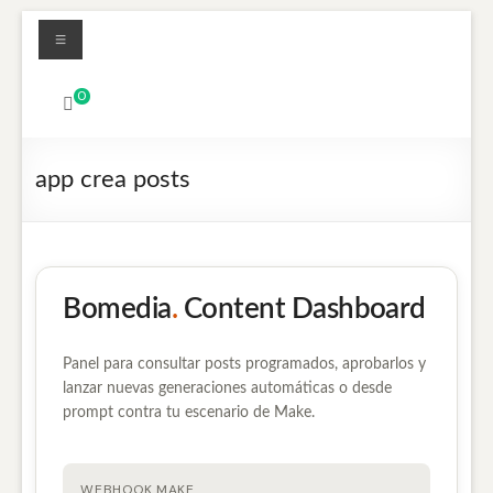
Saltar
Menú
al
contenido
MBO
0
Printers
Sistemas
app crea posts
de
impresión
digital
UV
Led
Bomedia
.
Content Dashboard
y
Textil
Panel para consultar posts programados, aprobarlos y
DTF
lanzar nuevas generaciones automáticas o desde
prompt contra tu escenario de Make.
WEBHOOK MAKE