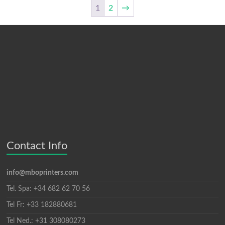
1
2
→
Contact Info
info@mboprinters.com
Tel. Spa: +34 682 62 70 56
Tel Fr: +33 182880681
Tel Ned.: +31 308080273