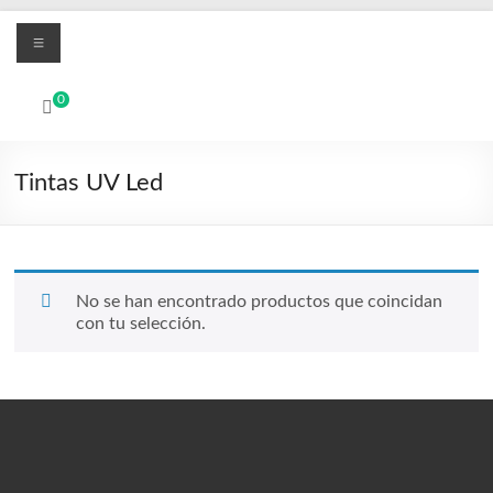
Saltar
Menú
al
contenido
MBO
0
Printers
Sistemas
Tintas UV Led
de
impresión
digital
UV
Led
No se han encontrado productos que coincidan
con tu selección.
y
Textil
DTF