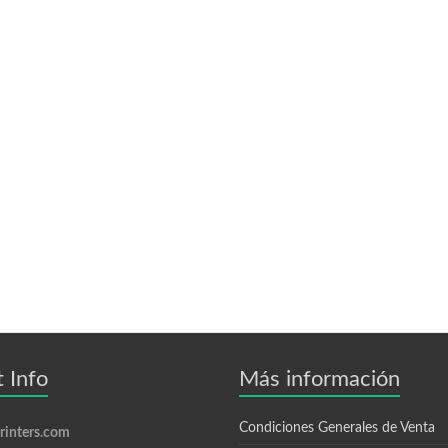
 Info
Más información
Condiciones Generales de Venta
inters.com