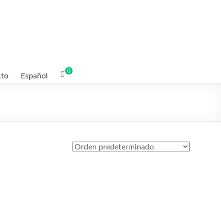
0
cto
Español