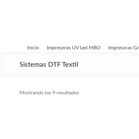
Saltar
al
MBO
contenido
Printers
Sistemas
de
Inicio
Impresoras UV Led MBO
Impresoras G
impresión
digital
Sistemas DTF Textil
UV
Led
y
Textil
Mostrando los 9 resultados
DTF