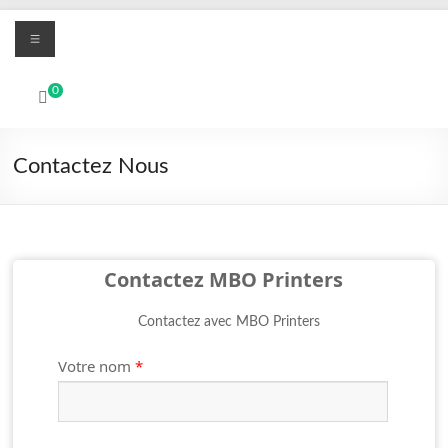
Aller
Menu
au
contenu
MBO
0
Printers
Systèmes
Contactez Nous
d'impression
numérique
UV
Led
et
Contactez MBO Printers
textile
DTF
Contactez avec MBO Printers
Votre nom
*