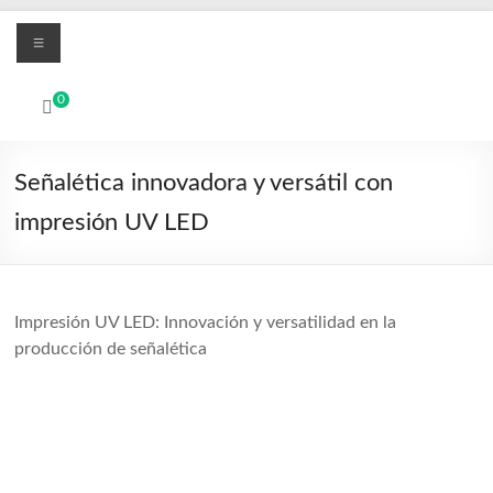
Saltar
Menú
al
contenido
MBO
0
Printers
Sistemas
Señalética innovadora y versátil con
de
impresión UV LED
impresión
digital
UV
Led
Impresión UV LED: Innovación y versatilidad en la
y
producción de señalética
Textil
DTF