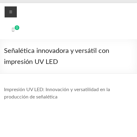
Aller
Menu
au
contenu
MBO
0
Printers
Systèmes
Señalética innovadora y versátil con
d'impression
impresión UV LED
numérique
UV
Led
et
Impresión UV LED: Innovación y versatilidad en la
textile
producción de señalética
DTF