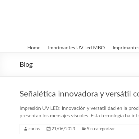
Aller
au
MBO
contenu
Printers
Systèmes
d'impression
Home
Imprimantes UV Led MBO
Imprimante
numérique
UV
Blog
Led
et
textile
DTF
Señalética innovadora y versátil
Impresión UV LED: Innovación y versatilidad en la prod
presentan los mensajes visuales. Esta tecnología ha i
carlos
21/06/2023
Sin categorizar