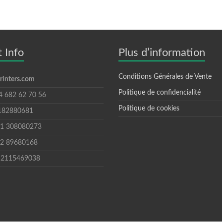
 Info
Plus d’information
Conditions Générales de Vente
inters.com
Politique de confidencialité
34 682 62 70 56
Politique de cookies
3 182880681
+31 308080273
+32 89680168
9 2115469038