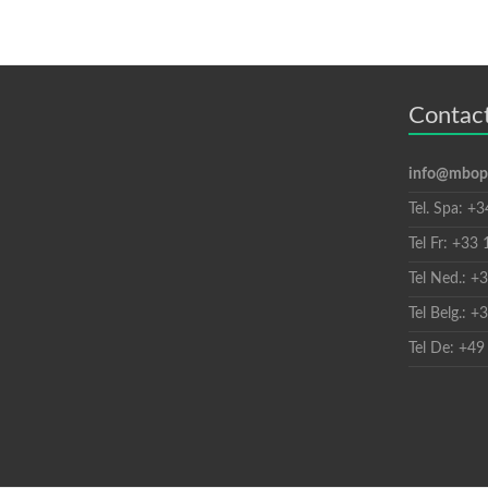
Contact
info@mbopr
Tel. Spa: +
Tel Fr: +3
Tel Ned.: 
Tel Belg.: 
Tel De: +4