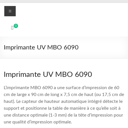
Aller
Menu
au
contenu
MBO
0
Printers
Systèmes
Imprimante UV MBO 6090
d'impression
numérique
UV
Led
Imprimante UV MBO 6090
et
textile
L’imprimante MBO 6090 a une surface d’impression de 60
DTF
cm de large x 90 cm de long x 7,5 cm de haut (ou 17,5 cm de
haut). Le capteur de hauteur automatique intégré détecte le
support et positionne la table de manière à ce qu’elle soit à
une distance optimale (1-3 mm) de la tête d’impression pour
une qualité d’impression optimale.