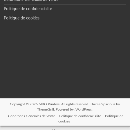
Politique de confidencialité
Politique de cookies
Copyright © 2026
MBO Printers
. All rights reserved. Theme
Spacious
by
ThemeGrill. Powered by:
WordPress
.
Conditions Générales de Vente
Politique de confidencialité
Politique de
cookies