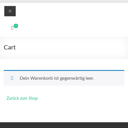
Zum
Menü
Inhalt
springen
MBO
0
Printers
Digitale
Cart
UV-
LED
und
Textil-
DTF
Dein Warenkorb ist gegenwärtig leer.
Drucksysteme
Zurück zum Shop