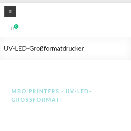
Zum
Menü
Inhalt
springen
MBO
0
Printers
Digitale
UV-LED-Großformatdrucker
UV-
LED
und
Textil-
DTF
Drucksysteme
MBO PRINTERS · UV-LED-
GROSSFORMAT
UV-LED-
Großformatdrucker für