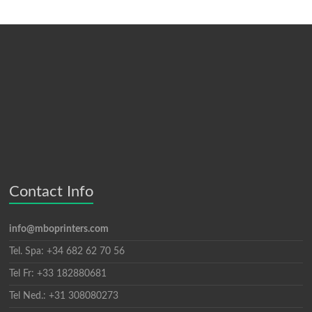
Contact Info
info@mboprinters.com
Tel. Spa: +34 682 62 70 56
Tel Fr: +33 182880681
Tel Ned.: +31 308080273