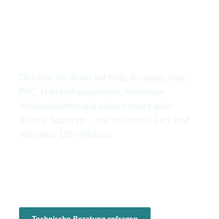
starre Medien,
Beschilderung und
industrielle Produktion
Drucken Sie direkt auf Holz, Acrylglas, Glas,
PVC, Leichtschaumplatten, Aluminium,
Verbundplatten und andere starre oder
flexible Substrate – mit Weißtinte, Lack und
sofortiger LED-Härtung.
Industrieformate
Weiß + Lack
Vakuumtisch
Individuelle Konfiguration