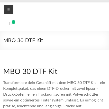
Zum
Menü
Inhalt
springen
MBO
0
Printers
Digitale
MBO 30 DTF Kit
UV-
LED
und
Textil-
DTF
MBO 30 DTF Kit
Drucksysteme
Transformiere dein Geschäft mit dem MBO 30 DTF Kit – ein
Komplettpaket, das einen DTF-Drucker mit zwei Epson-
Druckköpfen, einen Trocknungsofen mit Pulverschüttler
sowie ein optimiertes Tintensystem umfasst. Es ermöglicht
präzise, leuchtende und langlebige Drucke auf