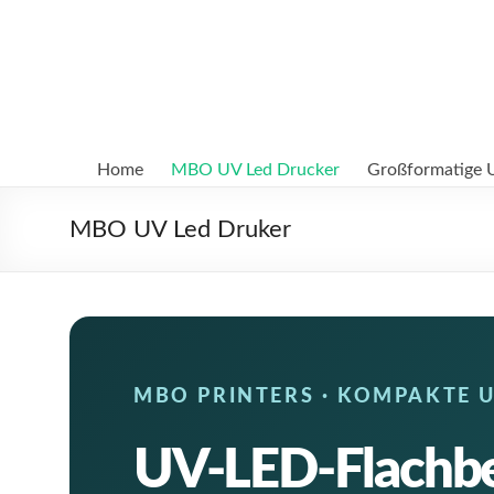
Zum
Inhalt
MBO
springen
Printers
Digitale
UV-
Home
MBO UV Led Drucker
Großformatige 
LED
und
MBO UV Led Druker
Textil-
DTF
Drucksysteme
MBO PRINTERS · KOMPAKTE 
UV-LED-Flachbe