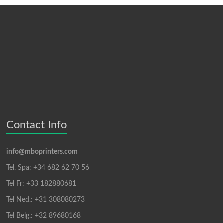
Contact Info
info@mboprinters.com
Tel. Spa: +34 682 62 70 56
Tel Fr: +33 182880681
Tel Ned.: +31 308080273
Tel Belg.: +32 89680168