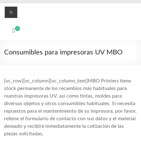
Skip
Menu
to
content
MBO
0
Printers
UV
Consumibles para impresoras UV MBO
Led
and
Textile
DTF
[vc_row][vc_column][vc_column_text]MBO Printers tiene
digital
stock permanente de los recambios más habituales para
printing
nuestras impresoras UV, así como tintas, moldes para
systems
diversos objetos y otros consumibles habituales. Si necesita
repuestos para el mantenimiento de su impresora, por favor,
rellene el formulario de contacto con sus datos y el material
deseado y recibirá inmediatamente la cotización de las
piezas solicitadas.