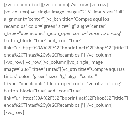
[/vc_column_text][/vc_column][/vc_row][vc_row]
[vc_column][vc_single_image image=”215″ img_size=”full”
alignment=”center”][vc_btn title=”Compre aquí los
recambios” color=”green” size=”lg” align=”center”
i_type=”openiconic” i_icon_openiconic=”vc-oi vc-oi-cog”
button_block=”true” add_icon=”true”
link=”url:https%3A%2F%2Fboprint.net%2Fshop%2F|title:Ti
enda%20Tintas%20y%20Recambios||”][/vc_column]
[/vc_row][vc_row][vc_column][vc_single_image
image=”336″ title=”Tintas”][vc_btn title=”Compre aqui las
tintas” color=”green” size=”lg” align=”center”
i_type=”openiconic” i_icon_openiconic=”vc-oi vc-oi-cog”
button_block=”true” add_icon=”true”
link=”url:https%3A%2F%2Fboprint.net%2Fshop%2F|title:Ti
enda%20Tintas%20y%20Recambios||”][/vc_column]
[/vc_row]